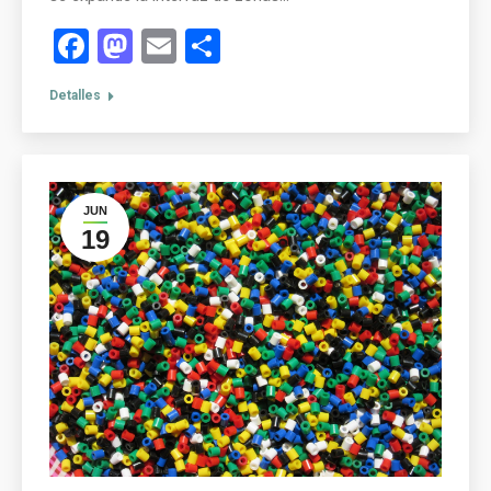
Facebook
Mastodon
Email
Compartir
Detalles
JUN
19