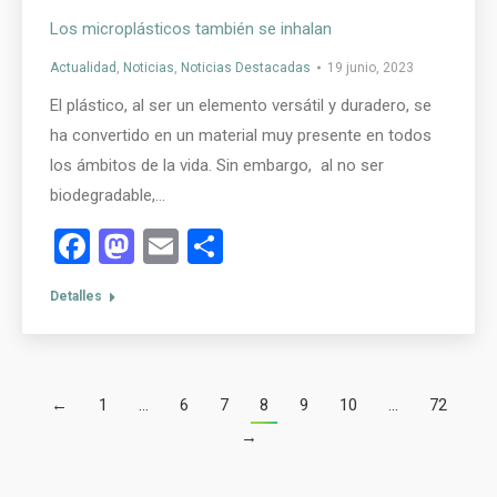
Los microplásticos también se inhalan
Actualidad
,
Noticias
,
Noticias Destacadas
19 junio, 2023
El plástico, al ser un elemento versátil y duradero, se
ha convertido en un material muy presente en todos
los ámbitos de la vida. Sin embargo, al no ser
biodegradable,…
Facebook
Mastodon
Email
Compartir
Detalles
←
1
…
6
7
8
9
10
…
72
→