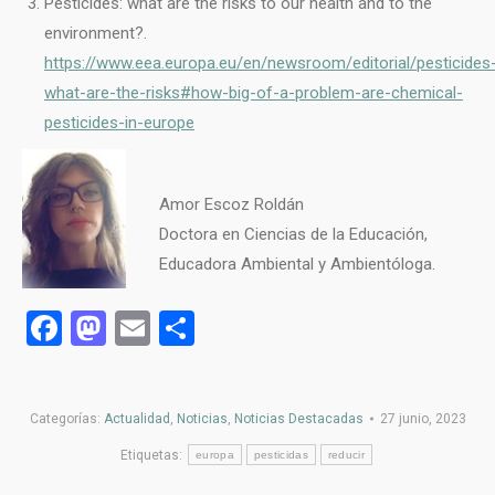
Pesticides: what are the risks to our health and to the
environment?.
https://www.eea.europa.eu/en/newsroom/editorial/pesticides
what-are-the-risks#how-big-of-a-problem-are-chemical-
pesticides-in-europe
Amor Escoz Roldán
Doctora en Ciencias de la Educación,
Educadora Ambiental y Ambientóloga.
Facebook
Mastodon
Email
Compartir
Categorías:
Actualidad
,
Noticias
,
Noticias Destacadas
27 junio, 2023
Etiquetas:
europa
pesticidas
reducir