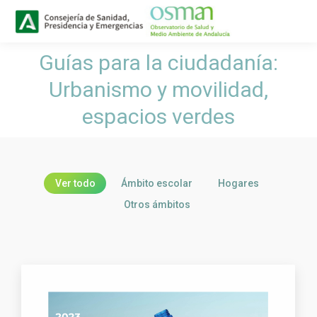
Buscar
Buscar:
Guías para la ciudadanía:
Urbanismo y movilidad,
Estás aquí:
espacios verdes
Ver todo
Ámbito escolar
Hogares
Otros ámbitos