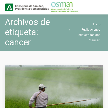
Buscar
Buscar:
Archivos de
Estás aquí:
Inicio
etiqueta:
Publicaciones
etiquetadas con
cancer
"cancer"