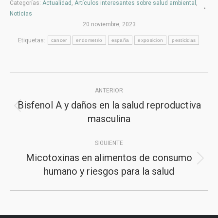
Categorías:
Actualidad
,
Artículos interesantes sobre salud ambiental
,
Noticias
20 noviembre, 2023
Etiquetas:
cancer
endometrio
españa
exposicion
pesticidas
Navegación
ANTERIOR
entre
Bisfenol A y daños en la salud reproductiva
Publicación
publicaciones
masculina
anterior:
SIGUIENTE
Micotoxinas en alimentos de consumo
Publicación
humano y riesgos para la salud
siguiente: