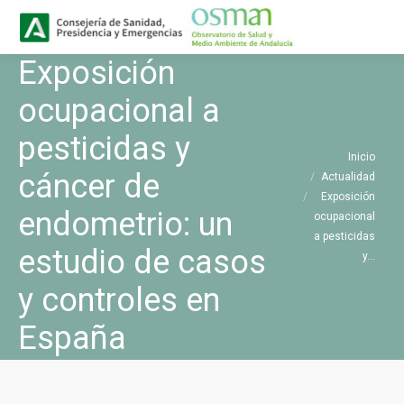
Buscar
Buscar:
Exposición
ocupacional a
pesticidas y
Estás aquí:
Inicio
cáncer de
Actualidad
Exposición
endometrio: un
ocupacional
a pesticidas
estudio de casos
y…
y controles en
España