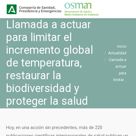
Buscar
Buscar:
Llamada a actuar
para limitar el
Estás aquí:
incremento global
Inicio
Actualidad
de temperatura,
Llamada a
actuar
restaurar la
para
limitar…
biodiversidad y
proteger la salud
Hoy, en una acción sin precedentes, más de 220
publicaciones científicas internacionales de salud publican un