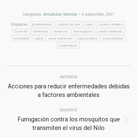
Categorías:
Actualidad
,
Noticias
6 septiembre, 2021
Etiquetas:
biodiversidad
calidad del aire
calor
cambio climático
Covid-19
Entrevista
evidencia
investigación
medio ambiente
mortalidad
salud
salud ambiental
salud pública
sostenibilidad
temperatura
Navegación
ANTERIOR
entre
Acciones para reducir enfermedades debidas
Publicación
publicaciones
a factores ambientales
anterior:
SIGUIENTE
Fumigación contra los mosquitos que
Publicación
transmiten el virus del Nilo
siguiente: