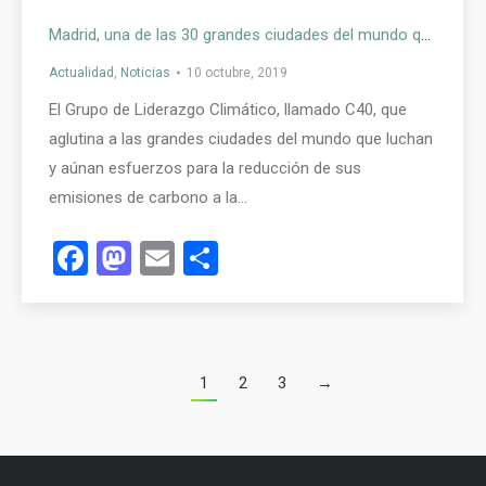
Madrid, una de las 30 grandes ciudades del mundo que han alcanzado su punto máximo de emisiones de gases de efecto invernadero
Actualidad
,
Noticias
10 octubre, 2019
El Grupo de Liderazgo Climático, llamado C40, que
aglutina a las grandes ciudades del mundo que luchan
y aúnan esfuerzos para la reducción de sus
emisiones de carbono a la…
Facebook
Mastodon
Email
Compartir
1
2
3
→