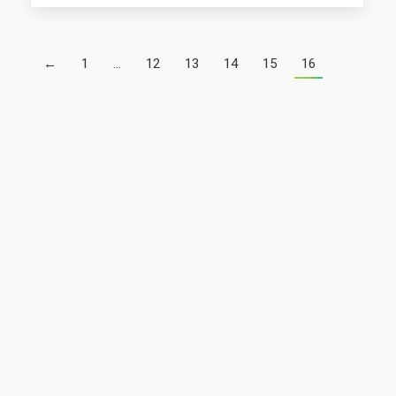
←
1
…
12
13
14
15
16
2020
Junta de Andalucía
|
Consejería de Sanidad,
Presidencia y Emergencias