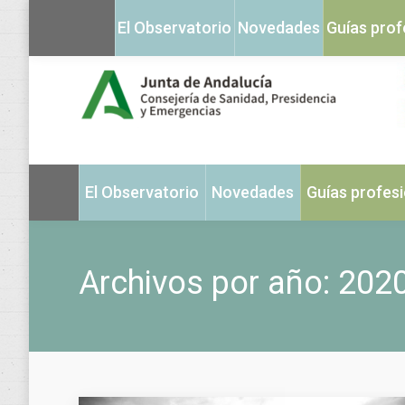
El Observatorio
Novedades
Guías prof
El Observatorio
Novedades
Guías profes
Archivos por año:
202