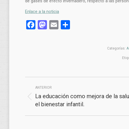
de gases de efecto invernadero, respecto a las perso
Enlace a la noticia
Facebook
Mastodon
Email
Compartir
Categorías:
A
Etiq
Navegación
ANTERIOR
entre
La educación como mejora de la salu
Publicación
publicaciones
el bienestar infantil.
anterior: