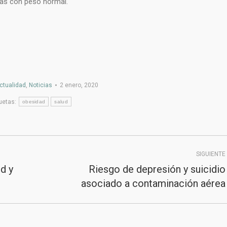
nas con peso normal.
ctualidad
,
Noticias
2 enero, 2020
uetas:
obesidad
salud
SIGUIENTE
d y
Riesgo de depresión y suicidio
Publicación
asociado a contaminación aérea
siguiente: