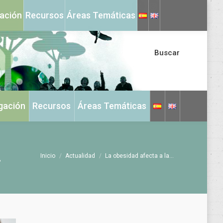
X
Instagram
gación
Recursos
Áreas Temáticas
page
page
opens
opens
in
in
Buscar
new
new
window
window
igación
Recursos
Áreas Temáticas
.
Estás aquí:
Inicio
Actualidad
La obesidad afecta a la…