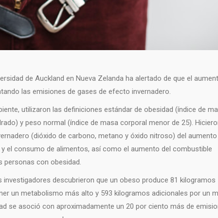
iversidad de Auckland en Nueva Zelanda ha alertado de que el aumen
ntando las emisiones de gases de efecto invernadero.
iente, utilizaron las definiciones estándar de obesidad (índice de m
rado) y peso normal (índice de masa corporal menor de 25). Hicier
nvernadero (dióxido de carbono, metano y óxido nitroso) del aumento
n y el consumo de alimentos, así como el aumento del combustible
as personas con obesidad.
 investigadores descubrieron que un obeso produce 81 kilogramos
ener un metabolismo más alto y 593 kilogramos adicionales por un 
idad se asoció con aproximadamente un 20 por ciento más de emisi