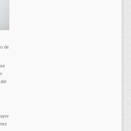
to de
asa
on
 del
mayor
ones