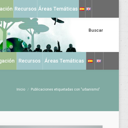
X
Instagram
gación
Recursos
Áreas Temáticas
page
page
opens
opens
in
in
Buscar
new
new
window
window
igación
Recursos
Áreas Temáticas
Estás aquí:
Inicio
Publicaciones etiquetadas con "urbanismo"