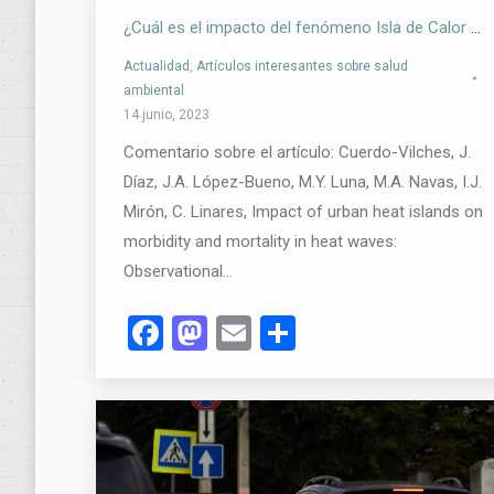
¿Cuál es el impacto del fenómeno Isla de Calor Urbana sobre la salud humana?
Actualidad
,
Artículos interesantes sobre salud
ambiental
14 junio, 2023
Comentario sobre el artículo: Cuerdo-Vilches, J.
Díaz, J.A. López-Bueno, M.Y. Luna, M.A. Navas, I.J.
Mirón, C. Linares, Impact of urban heat islands on
morbidity and mortality in heat waves:
Observational…
Facebook
Mastodon
Email
Compartir