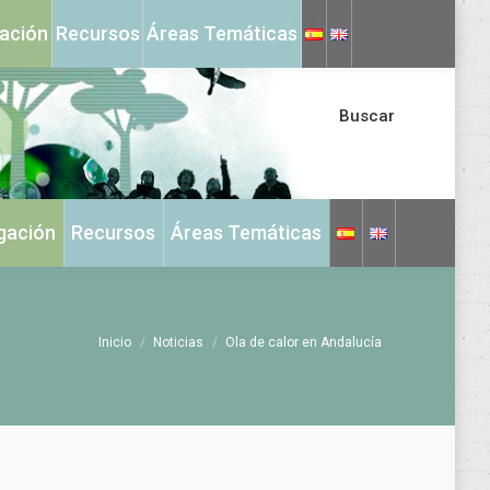
X
Instagram
gación
Recursos
Áreas Temáticas
page
page
opens
opens
in
in
Buscar
new
new
window
window
igación
Recursos
Áreas Temáticas
Estás aquí:
Inicio
Noticias
Ola de calor en Andalucía