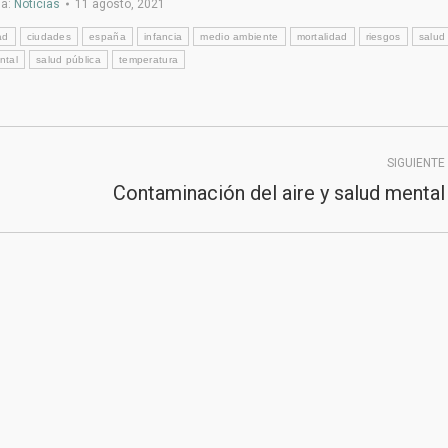
ía:
Noticias
11 agosto, 2021
ad
ciudades
españa
infancia
medio ambiente
mortalidad
riesgos
salud
ntal
salud pública
temperatura
SIGUIENTE
Contaminación del aire y salud mental
Publicación
siguiente:
2020
Junta de Andalucía
|
Consejería de Sanidad,
Presidencia y Emergencias