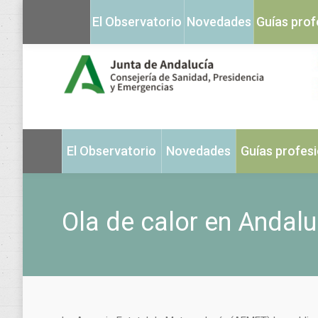
El Observatorio
Novedades
Guías prof
El Observatorio
Novedades
Guías profes
Ola de calor en Andalu