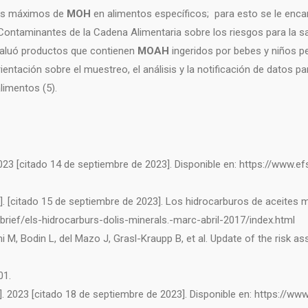
les máximos de
MOH
en alimentos específicos; para esto se le enca
Contaminantes de la Cadena Alimentaria sobre los riesgos para la sa
evaluó productos que contienen
MOAH
ingeridos por bebes y niños p
entación sobre el muestreo, el análisis y la notificación de datos p
limentos (5).
2023 [citado 14 de septiembre de 2023]. Disponible en: https://www.e
]. [citado 15 de septiembre de 2023]. Los hidrocarburos de aceites m
-brief/els-hidrocarburs-dolis-minerals.-marc-abril-2017/index.html
 M, Bodin L, del Mazo J, Grasl-Kraupp B, et al. Update of the risk a
01.
]. 2023 [citado 18 de septiembre de 2023]. Disponible en: https://ww