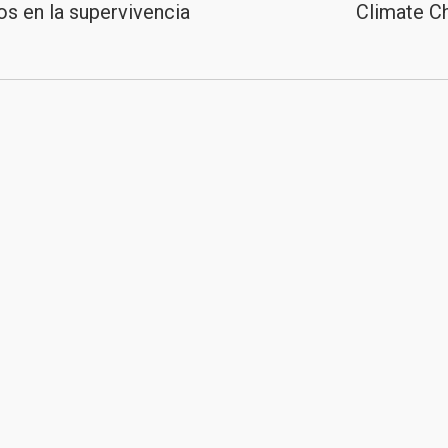
os en la supervivencia
Climate Ch
Publicación
siguiente:
2020
Junta de Andalucía
|
Consejería de Sanidad,
Presidencia y Emergencias