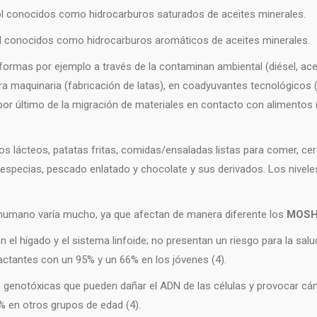
ol conocidos como hidrocarburos saturados de aceites minerales.
ol conocidos como hidrocarburos aromáticos de aceites minerales.
ormas por ejemplo a través de la contaminan ambiental (diésel, ace
ara maquinaria (fabricación de latas), en coadyuvantes tecnológicos 
 por último de la migración de materiales en contacto con alimentos (
s lácteos, patatas fritas, comidas/ensaladas listas para comer, ce
 especias, pescado enlatado y chocolate y sus derivados. Los nivel
 humano varía mucho, ya que afectan de manera diferente los
MOS
 el hígado y el sistema linfoide; no presentan un riesgo para la salud
actantes con un 95% y un 66% en los jóvenes (4).
genotóxicas que pueden dañar el ADN de las células y provocar cán
% en otros grupos de edad (4).