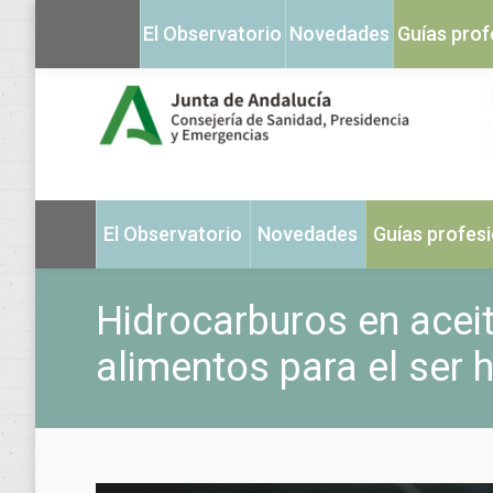
El Observatorio
Novedades
Guías prof
El Observatorio
Novedades
Guías profes
Hidrocarburos en acei
alimentos para el ser