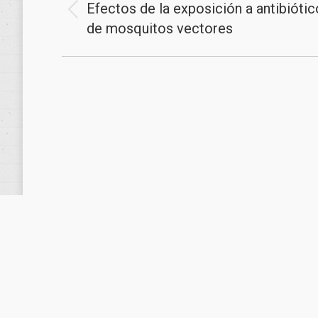
entre
Efectos de la exposición a antibiótic
Publicación
publicaciones
de mosquitos vectores
anterior: