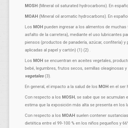
MOSH
(Mineral oil saturated hydrocarbons). En españ
MOAH
(Mineral oil aromatic hydrocarbons). En españ
Los
MOH
pueden ingresar a los alimentos de muchas f
asfalto de la carretera), mediante el uso lubricantes p
piensos (productos de panadería, azúcar, confitería) y
aplicadas al papel y cartón) (1) (2) .
Los
MOH
se encuentran en aceites vegetales, producto
bebé, legumbres, frutos secos, semillas oleaginosas y
vegetales
(3).
En general, el impacto a la salud de los
MOH
en el ser
Con respecto a los
MOSH
, se sabe que se acumulan en
estima que la exposición más alta se presenta en los l
Con respecto a los
MOAH
suelen contener sustancias 
dietética entre el 99-100 % en los niños pequeños y 66