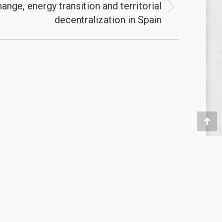
ange, energy transition and territorial
decentralization in Spain
Política de privacidad
/
Privacy Policy
|
Aviso Legal
/
Legal Warning
Ir
a
Tien