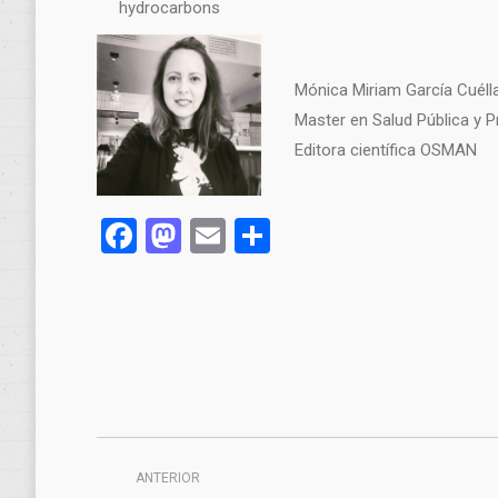
hydrocarbons
Mónica Miriam García Cuéll
Master en Salud Pública y P
Editora científica OSMAN
Facebook
Mastodon
Email
Compartir
Navegación
ANTERIOR