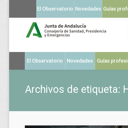
El Observatorio
Novedades
Guías prof
El Observatorio
Novedades
Guías profes
Archivos de etiqueta:
H