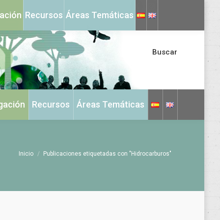
X
Instagram
gación
Recursos
Áreas Temáticas
page
page
opens
opens
in
in
Buscar
new
new
window
window
igación
Recursos
Áreas Temáticas
Estás aquí:
Inicio
Publicaciones etiquetadas con "Hidrocarburos"