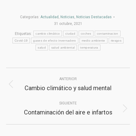
Categorías:
Actualidad
,
Noticias
,
Noticias Destacadas
31 octubre, 2021
Etiquetas:
cambio climático
ciudad
coches
contaminacion
Covid-19
gases de efecto invernadero
medio ambiente
riesgos
salud
salud ambiental
temperatura
Navegación
ANTERIOR
entre
Cambio climático y salud mental
Publicación
publicaciones
anterior:
SIGUIENTE
Contaminación del aire e infartos
Publicación
siguiente: