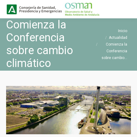
Buscar
Buscar:
Comienza la
Estás aquí:
Inicio
Conferencia
Actualidad
Comienza la
sobre cambio
Conferencia
sobre cambio…
climático