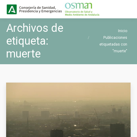
Buscar
Buscar:
Archivos de
Estás aquí:
Inicio
etiqueta:
Publicaciones
etiquetadas con
muerte
"muerte"