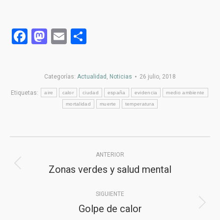
Facebook
Mastodon
Email
Compartir
Categorías:
Actualidad
,
Noticias
26 julio, 2018
Etiquetas:
aire
calor
ciudad
españa
evidencia
medio ambiente
mortalidad
muerte
temperatura
Navegación
ANTERIOR
entre
Zonas verdes y salud mental
Publicación
publicaciones
anterior:
SIGUIENTE
Golpe de calor
Publicación