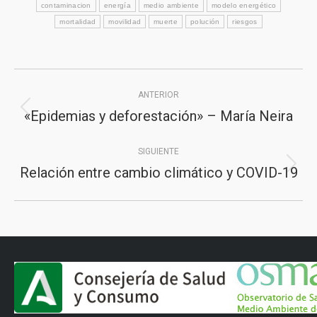
contaminacion
energía
medio ambiente
modelo energético
mortalidad
movilidad
muerte
polución
riesgos
Navegación
ANTERIOR
entre
«Epidemias y deforestación» – María Neira
Publicación
publicaciones
anterior:
SIGUIENTE
Relación entre cambio climático y COVID-19
Publicación
siguiente: