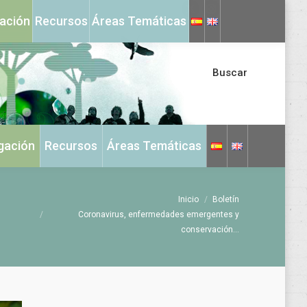
X
Instagram
gación
Recursos
Áreas Temáticas
page
page
opens
opens
in
in
Buscar
new
new
window
window
igación
Recursos
Áreas Temáticas
Estás aquí:
Inicio
Boletín
Coronavirus, enfermedades emergentes y
conservación…