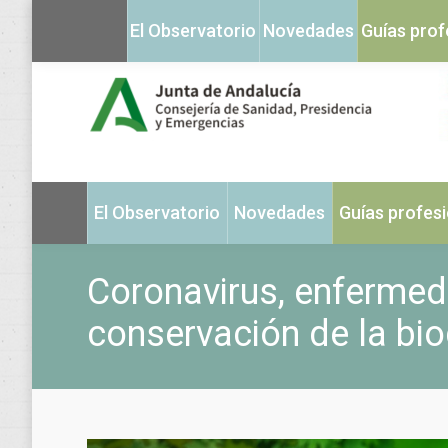
El Observatorio
Novedades
Guías prof
El Observatorio
Novedades
Guías profes
Coronavirus, enferme
conservación de la bio