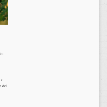
vés
 el
o del