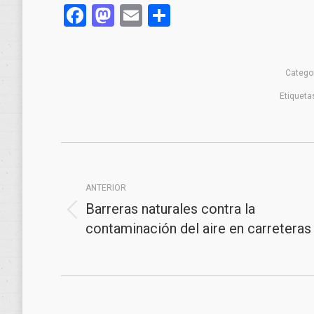
Facebook
Mastodon
Email
Compartir
Catego
Etiqueta
Navegación
entre
ANTERIOR
publicaciones
Barreras naturales contra la
Publicación
contaminación del aire en carreteras
anterior: