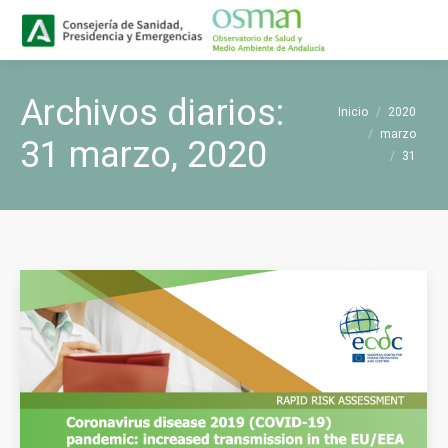
Buscar
Buscar:
Archivos diarios:
Estás aquí:
Inicio
2020
marzo
31 marzo, 2020
31