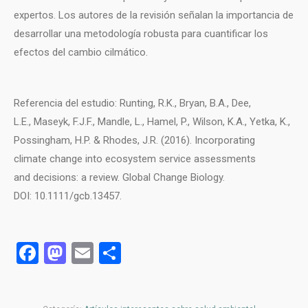
expertos. Los autores de la revisión señalan la importancia de
desarrollar una metodología robusta para cuantificar los
efectos del cambio cilmático.
Referencia del estudio: Runting, R.K., Bryan, B.A., Dee,
L.E., Maseyk, F.J.F., Mandle, L., Hamel, P., Wilson, K.A., Yetka, K.,
Possingham, H.P. & Rhodes, J.R. (2016). Incorporating
climate change into ecosystem service assessments
and decisions: a review. Global Change Biology.
DOI: 10.1111/gcb.13457.
Facebook
Mastodon
Email
Compartir