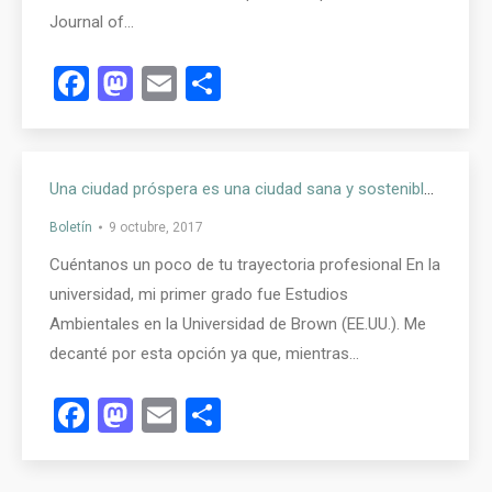
Journal of…
Facebook
Mastodon
Email
Compartir
Una ciudad próspera es una ciudad sana y sostenible, tanto para sus habitantes como para el entorno natural- Carolyn Daher de Instituto de Salud Global de Barcelona
Boletín
9 octubre, 2017
Cuéntanos un poco de tu trayectoria profesional En la
universidad, mi primer grado fue Estudios
Ambientales en la Universidad de Brown (EE.UU.). Me
decanté por esta opción ya que, mientras…
Facebook
Mastodon
Email
Compartir