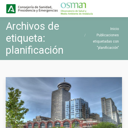
Buscar
Buscar:
Archivos de
Estás aquí:
Inicio
etiqueta:
Publicaciones
etiquetadas con
planificación
"planificación"