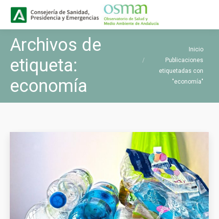
Buscar
Buscar:
Archivos de
Estás aquí:
Inicio
etiqueta:
Publicaciones
etiquetadas con
economía
"economía"