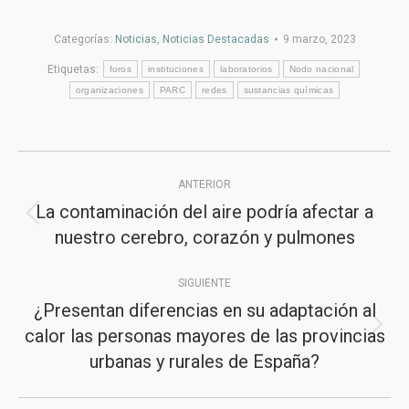
Categorías:
Noticias
,
Noticias Destacadas
9 marzo, 2023
Etiquetas:
foros
instituciones
laboratorios
Nodo nacional
organizaciones
PARC
redes
sustancias químicas
Navegación
ANTERIOR
entre
La contaminación del aire podría afectar a
Publicación
publicaciones
nuestro cerebro, corazón y pulmones
anterior:
SIGUIENTE
¿Presentan diferencias en su adaptación al
calor las personas mayores de las provincias
Publicación
urbanas y rurales de España?
siguiente: