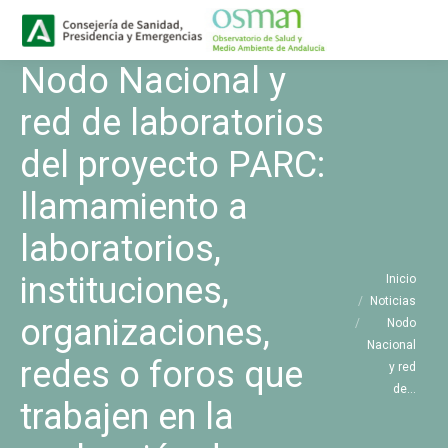
Buscar
Buscar:
Nodo Nacional y
red de laboratorios
del proyecto PARC:
llamamiento a
laboratorios,
Estás aquí:
instituciones,
Inicio
Noticias
organizaciones,
Nodo
Nacional
redes o foros que
y red
de…
trabajen en la