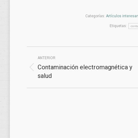
Categorías:
Artículos interesa
Etiquetas:
cont
Navegación
ANTERIOR
entre
Contaminación electromagnética y
Publicación
publicaciones
salud
anterior: