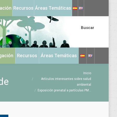
X
Instagram
gación
Recursos
Áreas Temáticas
page
page
opens
opens
in
in
Buscar
new
new
window
window
igación
Recursos
Áreas Temáticas
Estás aquí:
Inicio
de
Artículos interesantes sobre salud
ambiental
Exposición prenatal a partículas PM…