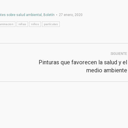
ntes sobre salud ambiental
,
Boletín
27 enero, 2020
aminacion
niñas
niños
partículas
SIGUIENTE
Pinturas que favorecen la salud y el
Publicación
medio ambiente
siguiente:
2020
Junta de Andalucía
|
Consejería de Sanidad,
Presidencia y Emergencias