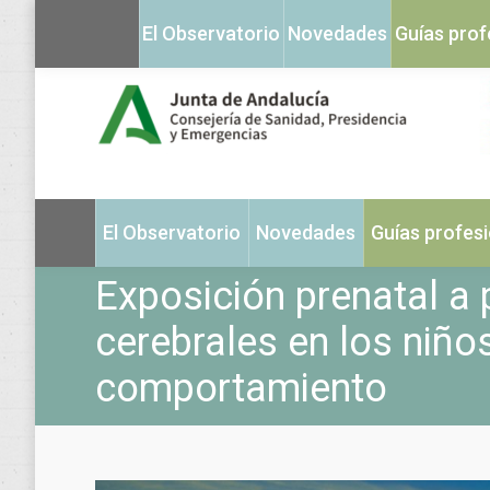
El Observatorio
Novedades
Guías prof
El Observatorio
Novedades
Guías profes
Exposición prenatal a
cerebrales en los niñ
comportamiento