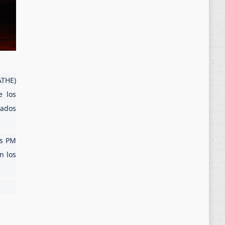
ATHE)
e los
iados
as PM
n los