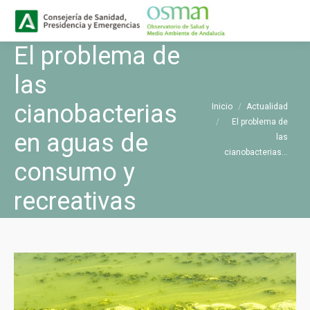
Buscar
Buscar:
El problema de
las
Estás aquí:
cianobacterias
Inicio
Actualidad
El problema de
en aguas de
las
cianobacterias…
consumo y
recreativas