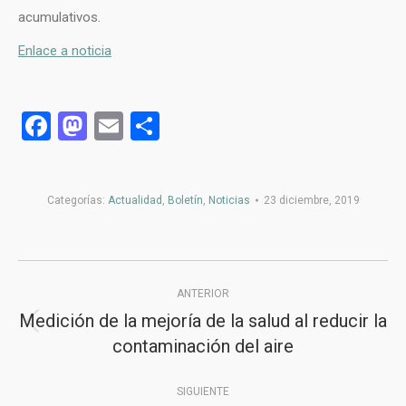
acumulativos.
Enlace a noticia
Facebook
Mastodon
Email
Compartir
Categorías:
Actualidad
,
Boletín
,
Noticias
23 diciembre, 2019
Navegación
ANTERIOR
entre
Medición de la mejoría de la salud al reducir la
Publicación
publicaciones
contaminación del aire
anterior:
SIGUIENTE