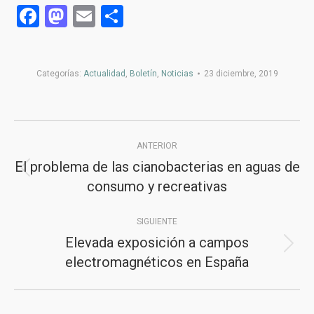
Facebook
Mastodon
Email
Compartir
Categorías:
Actualidad
,
Boletín
,
Noticias
23 diciembre, 2019
Navegación
ANTERIOR
entre
El problema de las cianobacterias en aguas de
Publicación
publicaciones
consumo y recreativas
anterior:
SIGUIENTE
Elevada exposición a campos
Publicación
electromagnéticos en España
siguiente: