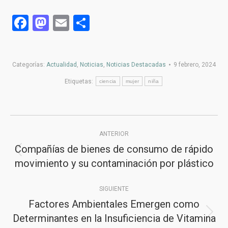
Facebook
Mastodon
Email
Compartir
Categorías:
Actualidad
,
Noticias
,
Noticias Destacadas
9 febrero, 2024
Etiquetas:
ciencia
mujer
niña
Navegación
ANTERIOR
entre
Compañías de bienes de consumo de rápido
Publicación
publicaciones
movimiento y su contaminación por plástico
anterior:
SIGUIENTE
Factores Ambientales Emergen como
Determinantes en la Insuficiencia de Vitamina
Publicación