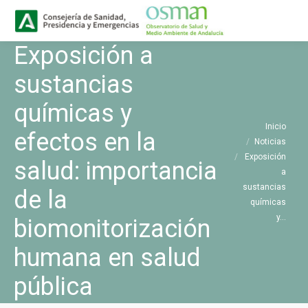
Buscar
Buscar:
Exposición a
sustancias
químicas y
Estás aquí:
Inicio
efectos en la
Noticias
Exposición
salud: importancia
a
sustancias
de la
químicas
y…
biomonitorización
humana en salud
pública