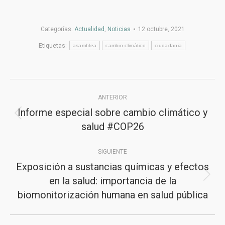
Categorías:
Actualidad
,
Noticias
12 octubre, 2021
Etiquetas:
asamblea
cambio climático
ciudadania
Navegación
ANTERIOR
entre
Informe especial sobre cambio climático y
Publicación
publicaciones
salud #COP26
anterior:
SIGUIENTE
Exposición a sustancias químicas y efectos
en la salud: importancia de la
Publicación
biomonitorización humana en salud pública
siguiente: