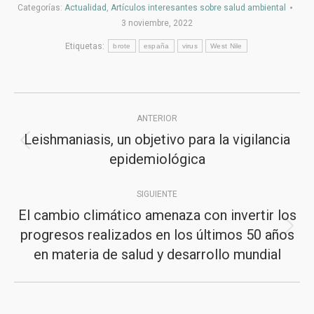
Categorías:
Actualidad
,
Artículos interesantes sobre salud ambiental
3 noviembre, 2022
Etiquetas:
brote
españa
virus
West Nile
Navegación
ANTERIOR
entre
Leishmaniasis, un objetivo para la vigilancia
Publicación
publicaciones
epidemiológica
anterior:
SIGUIENTE
El cambio climático amenaza con invertir los
progresos realizados en los últimos 50 años
Publicación
en materia de salud y desarrollo mundial
siguiente: