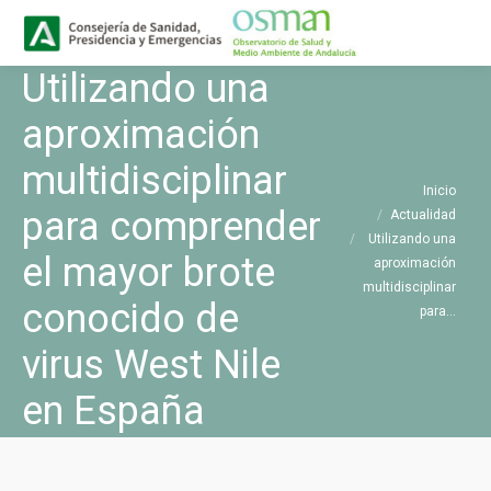
Buscar
Buscar:
Utilizando una
aproximación
multidisciplinar
Estás aquí:
Inicio
para comprender
Actualidad
Utilizando una
el mayor brote
aproximación
multidisciplinar
conocido de
para…
virus West Nile
en España