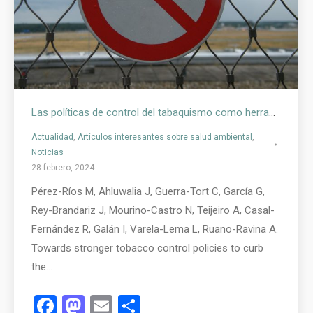
Las políticas de control del tabaquismo como herramienta para frenar la epidemia tabáquica en España
Actualidad
,
Artículos interesantes sobre salud ambiental
,
Noticias
28 febrero, 2024
Pérez-Ríos M, Ahluwalia J, Guerra-Tort C, García G,
Rey-Brandariz J, Mourino-Castro N, Teijeiro A, Casal-
Fernández R, Galán I, Varela-Lema L, Ruano-Ravina A.
Towards stronger tobacco control policies to curb
the…
Facebook
Mastodon
Email
Compartir