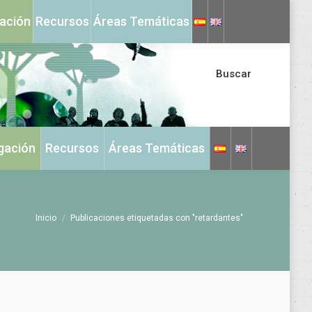
X
Instagram
gación
Recursos
Áreas Temáticas
page
page
opens
opens
in
in
Buscar
new
new
window
window
igación
Recursos
Áreas Temáticas
Estás aquí:
Inicio
Publicaciones etiquetadas con "retardantes"