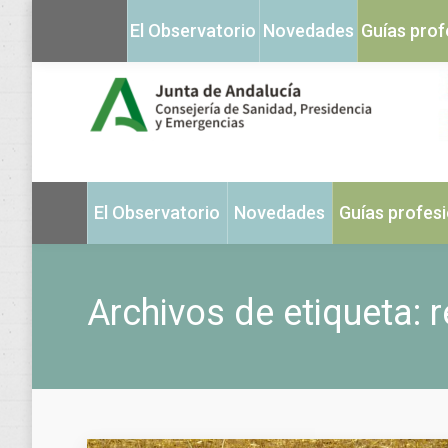
El Observatorio
Novedades
Guías prof
El Observatorio
Novedades
Guías profes
Archivos de etiqueta:
r