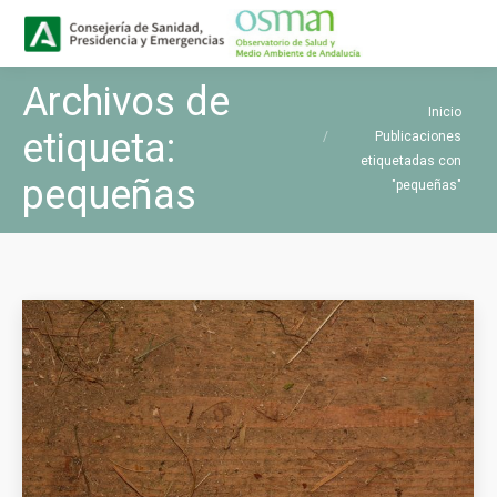
Buscar
Buscar:
Archivos de
Estás aquí:
Inicio
etiqueta:
Publicaciones
etiquetadas con
pequeñas
"pequeñas"