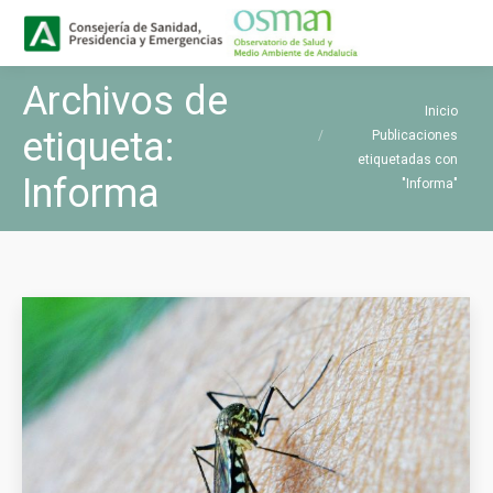
Buscar
Buscar:
Archivos de
Estás aquí:
Inicio
etiqueta:
Publicaciones
etiquetadas con
Informa
"Informa"