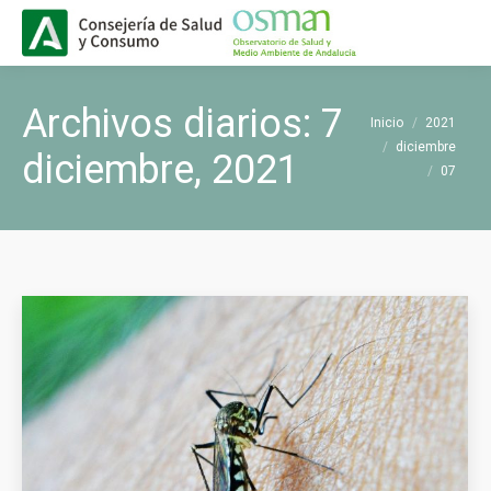
Buscar
Buscar:
Archivos diarios:
7
Estás aquí:
Inicio
2021
diciembre
diciembre, 2021
07