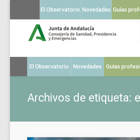
El Observatorio
Novedades
Guías prof
El Observatorio
Novedades
Guías profes
Archivos de etiqueta:
e