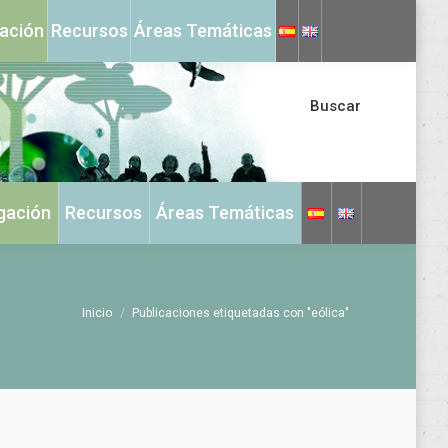
X
Instagram
gación
Recursos
Áreas Temáticas
page
page
opens
opens
in
in
Buscar
new
new
window
window
igación
Recursos
Áreas Temáticas
Estás aquí:
Inicio
Publicaciones etiquetadas con "eólica"