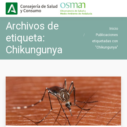
Buscar
Buscar:
Archivos de
Estás aquí:
Inicio
etiqueta:
Publicaciones
etiquetadas con
Chikungunya
"Chikungunya"