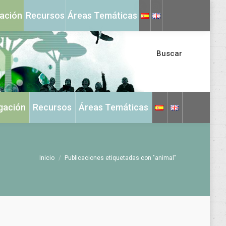
X
Instagram
gación
Recursos
Áreas Temáticas
page
page
opens
opens
in
in
Buscar
new
new
window
window
igación
Recursos
Áreas Temáticas
Estás aquí:
Inicio
Publicaciones etiquetadas con "animal"