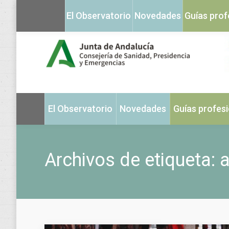
El Observatorio
Novedades
Guías prof
El Observatorio
Novedades
Guías profes
Archivos de etiqueta:
a