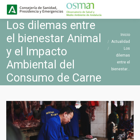
Buscar
Buscar:
Los dilemas entre
Estás aquí:
el bienestar Animal
Inicio
Actualidad
y el Impacto
Los
dilemas
Ambiental del
entre el
bienestar…
Consumo de Carne