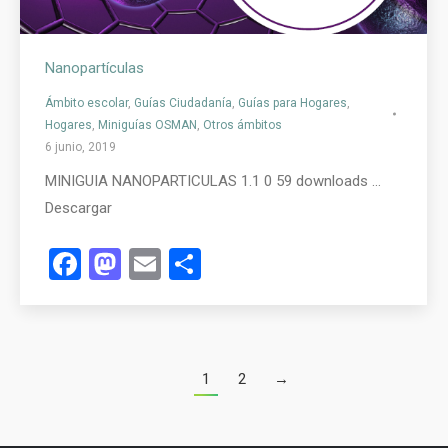
Nanopartículas
Ámbito escolar
,
Guías Ciudadanía
,
Guías para Hogares
,
Hogares
,
Miniguías OSMAN
,
Otros ámbitos
6 junio, 2019
MINIGUIA NANOPARTICULAS 1.1 0 59 downloads …
Descargar
Facebook
Mastodon
Email
Compartir
1
2
→