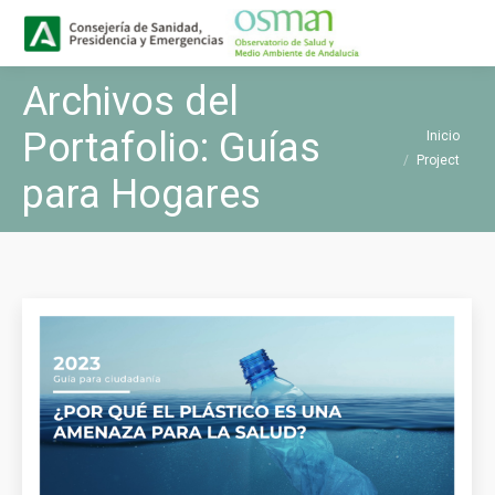
Buscar
Buscar:
Archivos del
Portafolio:
Guías
Estás aquí:
Inicio
Project
para Hogares