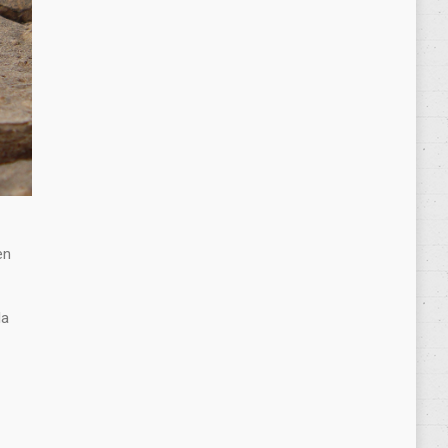
en
la