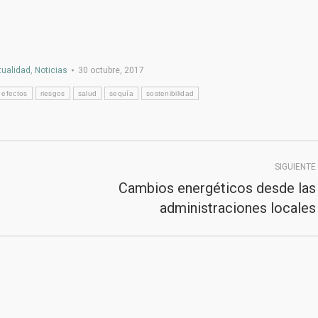
tualidad
,
Noticias
30 octubre, 2017
efectos
riesgos
salud
sequía
sostenibilidad
SIGUIENTE
Cambios energéticos desde las
Publicación
administraciones locales
siguiente:
2020
Junta de Andalucía
|
Consejería de Sanidad,