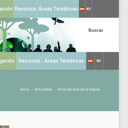
X
Instagram
gación
Recursos
Áreas Temáticas
page
page
opens
opens
in
in
Buscar
new
new
window
window
igación
Recursos
Áreas Temáticas
Estás aquí:
Inicio
Actualidad
Otros efectos de la sequía