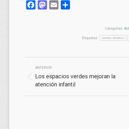
Facebook
Mastodon
Email
Compartir
Categorías:
Ac
Etiquetas:
cambio climático
Navegación
ANTERIOR
entre
Los espacios verdes mejoran la
Publicación
publicaciones
atención infantil
anterior: