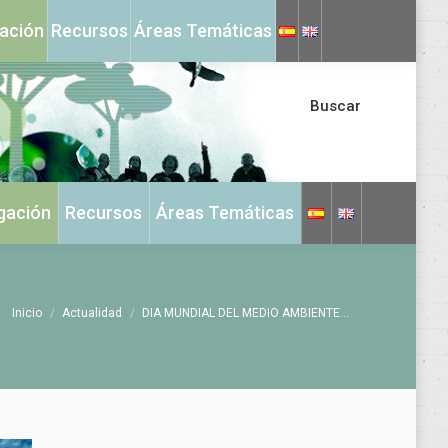
X
Instagram
gación
Recursos
Áreas Temáticas
page
page
opens
opens
in
in
Buscar
new
new
window
window
igación
Recursos
Áreas Temáticas
Estás aquí:
Inicio
Actualidad
DIA MUNDIAL DEL MEDIO AMBIENTE…