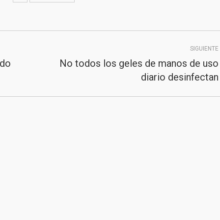
SIGUIENTE
ndo
No todos los geles de manos de uso
Publicación
diario desinfectan
siguiente:
2020
Junta de Andalucía
|
Consejería de Sanidad,
Presidencia y Emergencias