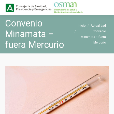
Buscar
Buscar:
Convenio
Estás aquí:
Inicio
Actualidad
Minamata =
Convenio
Minamata = fuera
fuera Mercurio
Mercurio