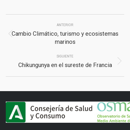
Navegación
ANTERIOR
entre
Cambio Climático, turismo y ecosistemas
Publicación
publicaciones
marinos
anterior:
SIGUIENTE
Chikungunya en el sureste de Francia
Publicación
siguiente: