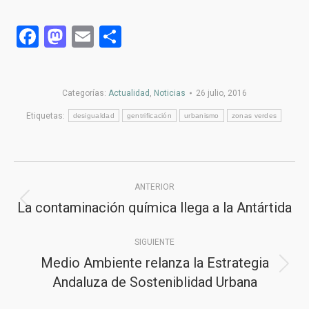
Facebook
Mastodon
Email
Compartir
Categorías:
Actualidad
,
Noticias
26 julio, 2016
Etiquetas:
desigualdad
gentrificación
urbanismo
zonas verdes
Navegación
ANTERIOR
entre
La contaminación química llega a la Antártida
Publicación
publicaciones
anterior:
SIGUIENTE
Medio Ambiente relanza la Estrategia
Publicación
Andaluza de Sosteniblidad Urbana
siguiente: