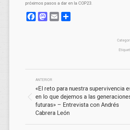
próximos pasos a dar en la COP23.
Facebook
Mastodon
Email
Compartir
Categor
Etique
Navegación
ANTERIOR
entre
«El reto para nuestra supervivencia e
publicaciones
en lo que dejemos a las generacione
Publicación
futuras» – Entrevista con Andrés
anterior:
Cabrera León