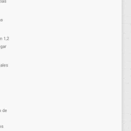
cias
as
n 1,2
egar
pales
o de
os