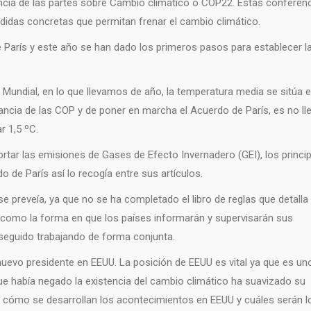
cia de las partes sobre Cambio climático o COP22. Estas conferen
edidas concretas que permitan frenar el cambio climático.
e París y este año se han dado los primeros pasos para establecer l
 Mundial, en lo que llevamos de año, la temperatura media se sitúa e
tancia de las COP y de poner en marcha el Acuerdo de París, es no ll
r 1,5 ºC.
ortar las emisiones de Gases de Efecto Invernadero (GEI), los princi
 de París así lo recogía entre sus artículos.
preveía, ya que no se ha completado el libro de reglas que detalla
como la forma en que los países informarán y supervisarán sus
seguido trabajando de forma conjunta.
 nuevo presidente en EEUU. La posición de EEUU es vital ya que es un
 que había negado la existencia del cambio climático ha suavizado su
r cómo se desarrollan los acontecimientos en EEUU y cuáles serán l