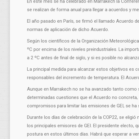
En este mes se ha celebrado en Marrakech la Conferen
se realizan de forma anual para llegar a acuerdos y m
El año pasado en París, se firmó el llamado Acuerdo d
normas de aplicación de dicho Acuerdo.
Según los científicos de la Organización Meteorológica
ºC por encima de los niveles preindustriales. La impor
a 2 ºC antes de final de siglo, y si es posible no alcanza
La principal medida para alcanzar estos objetivos es c
responsables del incremento de temperatura. El Acuerdo
Aunque en Marrakech no se ha avanzado tanto como se 
determinadas cuestiones que el Acuerdo no concreta, 
compromisos para limitar las emisiones de GEI, se ha 
Durante los días de celebración de la COP22, se eligió
los principales emisores de GEI. El presidente electo,
postura en estos últimos días. Habrá que esperar a ve