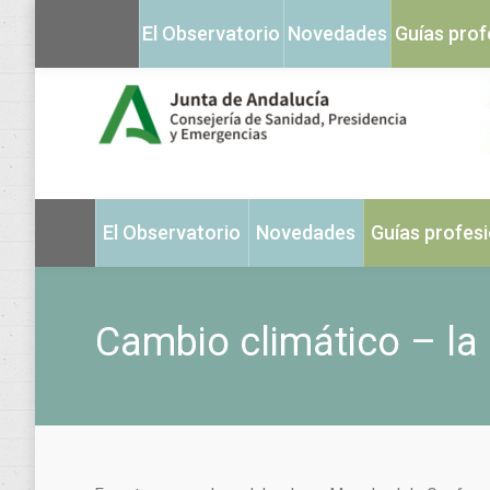
El Observatorio
Novedades
Guías prof
El Observatorio
Novedades
Guías profes
Cambio climático – l