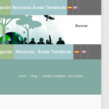
X
Instagram
gación
Recursos
Áreas Temáticas
page
page
opens
opens
in
in
Buscar
new
new
window
window
igación
Recursos
Áreas Temáticas
Estás aquí:
Inicio
Blog
Cambio climático – la Cumbre…