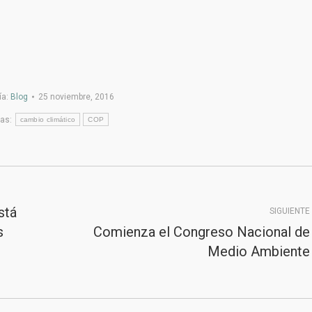
ía:
Blog
25 noviembre, 2016
tas:
cambio climático
COP
stá
SIGUIENTE
s
Comienza el Congreso Nacional de
Publicación
Medio Ambiente
siguiente: