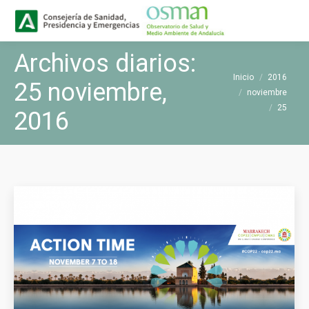
Buscar
Buscar:
Archivos diarios:
Estás aquí:
Inicio
2016
25 noviembre,
noviembre
25
2016