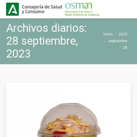
Buscar
Buscar:
Archivos diarios:
Estás aquí:
Inicio
2023
28 septiembre,
septiembre
28
2023