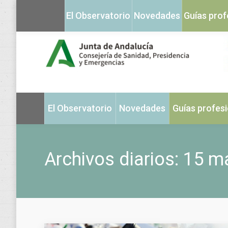
El Observatorio
Novedades
Guías prof
El Observatorio
Novedades
Guías profes
Archivos diarios:
15 m