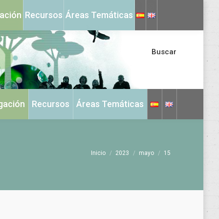
X
Instagram
gación
Recursos
Áreas Temáticas
page
page
opens
opens
in
in
Buscar
new
new
window
window
igación
Recursos
Áreas Temáticas
Estás aquí:
Inicio
2023
mayo
15