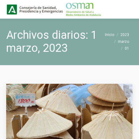
Buscar
Buscar:
Archivos diarios:
1
Estás aquí:
Inicio
2023
marzo
marzo, 2023
01