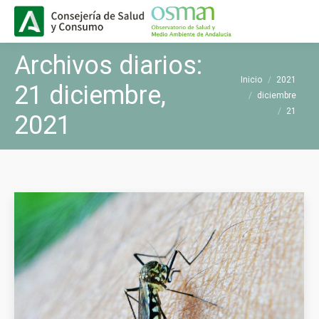
Buscar
Buscar:
Archivos diarios:
Estás aquí:
Inicio
2021
21 diciembre,
diciembre
21
2021